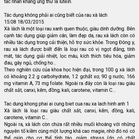
tác nhân kháng ung thư là lutein.
Tác dụng không phải ai cũng biết của rau xà lách
15:08 18/03/2015
Xà lách là một loại rau xanh quen thuộc, giàu dinh dưỡng. Bên
cạnh tác dụng giúp giảm cân, làm đẹp da, rau xà lách còn có
nhiều tác dụng trong cải thiện, hỗ trợ sức khỏe. Trong Đông y,
rau xà lách được biết đến là loại rau có vị ngọt đắng, tính
mát, tác dụng giải nhiệt, lọc máu, kích thích tiêu hóa, giảm
đau, gây ngủ, chống ho…
Theo nghiên cứu của khoa học hiện đại, trong 100 g xà lách
có khoảng 2.2 g carbohydrate, 1.2 gchất xơ, 90 g nước, 166
mg vitamin A, 73 mg folate. Ngoài ra đây còn là loại rau giàu
chất sắt, canxi, kẽm, đồng, kali, carotene, vitamin C…
Tac dung khong phai ai cung biet cua rau xa lach hinh anh 1
Xà lách là loại rau giàu chất sắt, canxi, kẽm, đồng, kali,
carotene, vitamin C…
Ngoài ra, xà lách còn chứa rất nhiều muối khoáng với những
nguyên tố kiềm cùng một lượng khá cao magie, nhờ đó nó có
thể giúp cho cơ thể tỉnh táo, giảm stress (do có chất