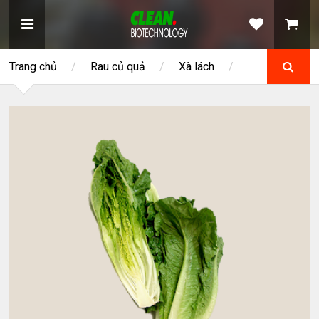
Trang chủ
/
Rau củ quả
/
Xà lách
/