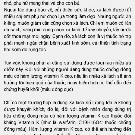
nhỏ, phụ nữ mang thai và cho con bú.
Ngoài tác dụng bảo vệ, cải thiện sức khỏe, xà lách được rất
nhiều chị em phụ nữ chọn lựa trong làm đẹp. Những người ăn
kiêng, muốn giảm cân cũng chọn xà lách. Chị em muốn có làn
da sạch, sáng mịn cũng chọn xà lách để xay nhuyễn, lấy nước
cốt thoa mặt mỗi ngày. Cạnh đó, xà lách còn là vị thuốc hỗ trợ
phái mạnh ngăn chặn bệnh xuất tinh sớm, cải thiện tình trạng
hói sớm do rụng tóc.
Tuy vậy, không phải ai cũng sử dụng được loại rau nhiều ưu
điểm này. Đối với những người đang dùng thuốc chống đông
máu có hàm lượng vitamin K cao, nếu ăn nhiều xà lách sẽ ảnh
hưởng tới hiệu quả của thuốc, nguy hiểm hơn có thể dẫn đến
chứng huyết khối (máu đông cục).
Chỉ có một trường hợp là dùng Xà lách số lượng lớn là không
được khuyến khích, đó là, đối với bệnh nhân đang dùng trị
liệu chống đông máu có hàm lượng vitamin K cao thuốc đối
kháng Vitamin K (như là warfarin, C19H16O4: thuốc chống
đông máu). Hàm lượng vitamin K cao, có thể ảnh hưởng đến