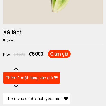
Xà lách
Nhận xét
đ5.000
Giám giá
đ4.500
Price:
Thêm
1
mặt hàng vào giỏ
Thêm vào danh sách yêu thích