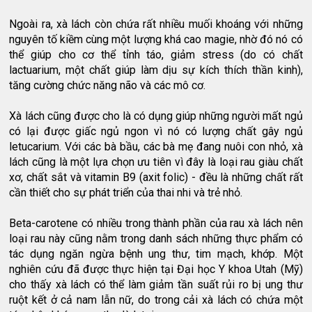
Ngoài ra, xà lách còn chứa rất nhiều muối khoáng với những
nguyên tố kiềm cùng một lượng khá cao magie, nhờ đó nó có
thể giúp cho cơ thể tỉnh táo, giảm stress (do có chất
lactuarium, một chất giúp làm dịu sự kích thích thần kinh),
tăng cường chức năng não và các mô cơ.
Xà lách cũng được cho là có dụng giúp những người mất ngủ
có lại được giấc ngủ ngon vì nó có lượng chất gây ngủ
letucarium. Với các bà bầu, các bà mẹ đang nuôi con nhỏ, xà
lách cũng là một lựa chọn ưu tiên vì đây là loại rau giàu chất
xơ, chất sắt và vitamin B9 (axit folic) - đều là những chất rất
cần thiết cho sự phát triển của thai nhi và trẻ nhỏ.
Beta-carotene có nhiều trong thành phần của rau xà lách nên
loại rau này cũng nằm trong danh sách những thực phẩm có
tác dụng ngăn ngừa bệnh ung thư, tim mạch, khớp. Một
nghiên cứu đã được thực hiện tại Đại học Y khoa Utah (Mỹ)
cho thấy xà lách có thể làm giảm tần suất rủi ro bị ung thư
ruột kết ở cả nam lẫn nữ, do trong cải xà lách có chứa một