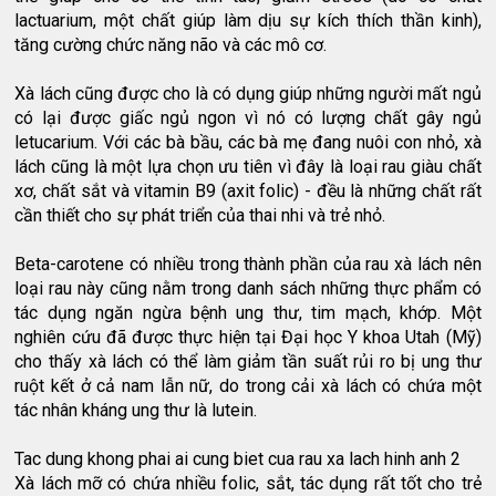
lactuarium, một chất giúp làm dịu sự kích thích thần kinh),
tăng cường chức năng não và các mô cơ.
Xà lách cũng được cho là có dụng giúp những người mất ngủ
có lại được giấc ngủ ngon vì nó có lượng chất gây ngủ
letucarium. Với các bà bầu, các bà mẹ đang nuôi con nhỏ, xà
lách cũng là một lựa chọn ưu tiên vì đây là loại rau giàu chất
xơ, chất sắt và vitamin B9 (axit folic) - đều là những chất rất
cần thiết cho sự phát triển của thai nhi và trẻ nhỏ.
Beta-carotene có nhiều trong thành phần của rau xà lách nên
loại rau này cũng nằm trong danh sách những thực phẩm có
tác dụng ngăn ngừa bệnh ung thư, tim mạch, khớp. Một
nghiên cứu đã được thực hiện tại Đại học Y khoa Utah (Mỹ)
cho thấy xà lách có thể làm giảm tần suất rủi ro bị ung thư
ruột kết ở cả nam lẫn nữ, do trong cải xà lách có chứa một
tác nhân kháng ung thư là lutein.
Tac dung khong phai ai cung biet cua rau xa lach hinh anh 2
Xà lách mỡ có chứa nhiều folic, sắt, tác dụng rất tốt cho trẻ